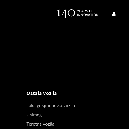
Ostala vozila
Laka gospodarska vozila
Unimog
Teretna vozila