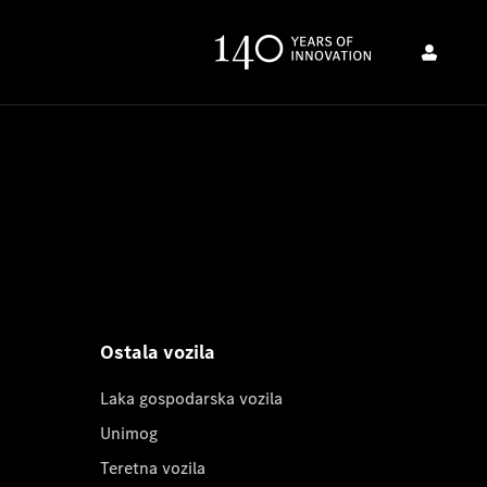
Ostala vozila
Laka gospodarska vozila
Unimog
Teretna vozila