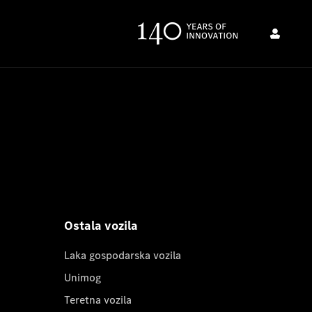
Ostala vozila
Laka gospodarska vozila
Unimog
Teretna vozila