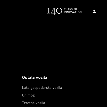
Ostala vozila
Laka gospodarska vozila
Unimog
Teretna vozila