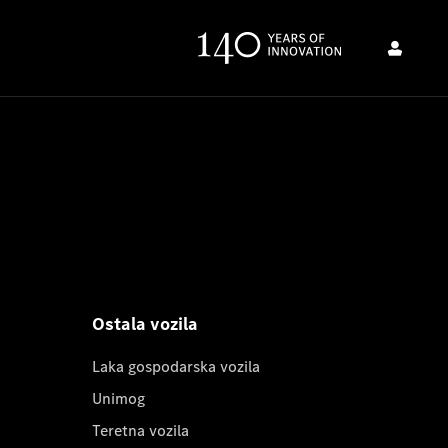
Ostala vozila
Laka gospodarska vozila
Unimog
Teretna vozila