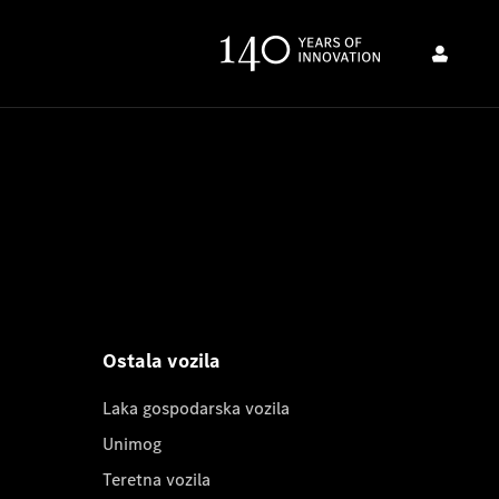
Ostala vozila
Laka gospodarska vozila
Unimog
Teretna vozila