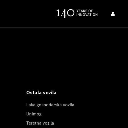
Ostala vozila
Laka gospodarska vozila
Unimog
Teretna vozila