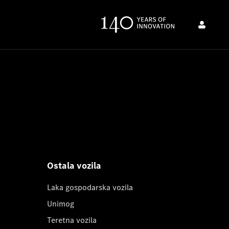
Ostala vozila
Laka gospodarska vozila
Unimog
Teretna vozila