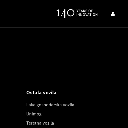
Ostala vozila
Laka gospodarska vozila
Unimog
Teretna vozila