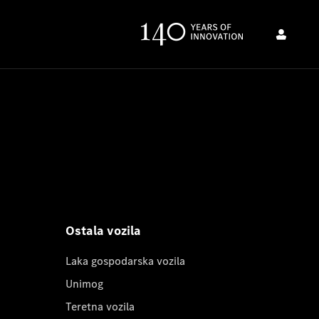
Ostala vozila
Laka gospodarska vozila
Unimog
Teretna vozila