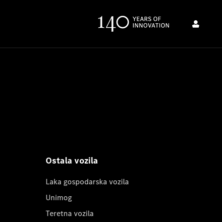
Ostala vozila
Laka gospodarska vozila
Unimog
Teretna vozila