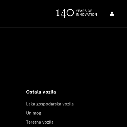
Ostala vozila
Laka gospodarska vozila
Unimog
Teretna vozila