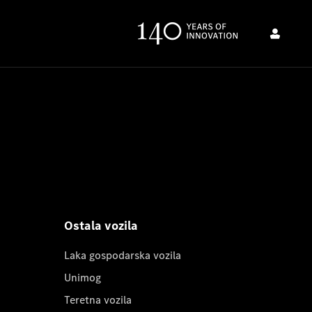
Ostala vozila
Laka gospodarska vozila
Unimog
Teretna vozila