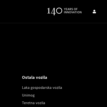
Ostala vozila
Laka gospodarska vozila
Unimog
Teretna vozila