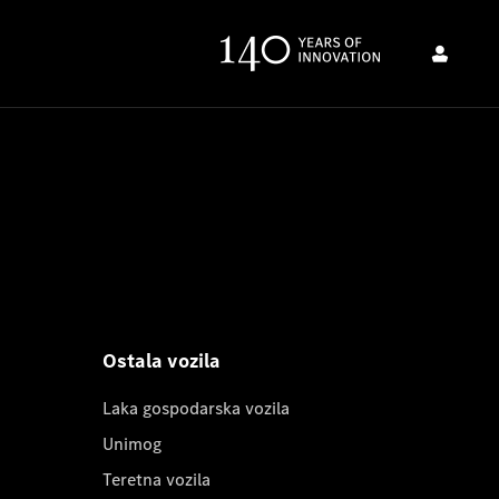
Ostala vozila
Laka gospodarska vozila
Unimog
Teretna vozila