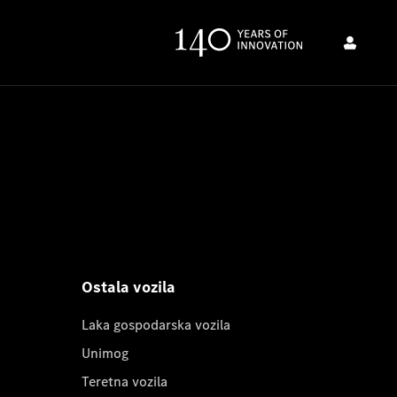
Ostala vozila
Laka gospodarska vozila
Unimog
Teretna vozila