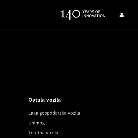
Ostala vozila
Laka gospodarska vozila
Unimog
Teretna vozila