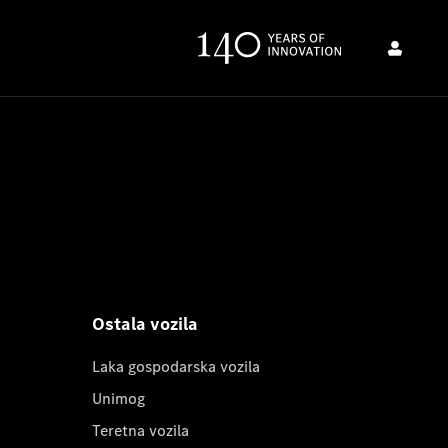
Ostala vozila
Laka gospodarska vozila
Unimog
Teretna vozila