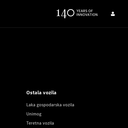
Ostala vozila
Laka gospodarska vozila
Unimog
Teretna vozila