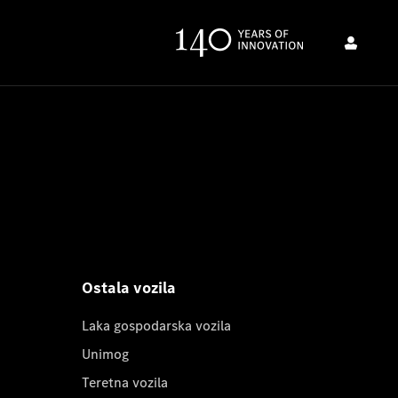
Ostala vozila
Laka gospodarska vozila
Unimog
Teretna vozila