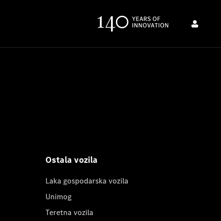
Ostala vozila
Laka gospodarska vozila
Unimog
Teretna vozila