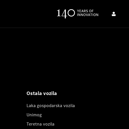
Ostala vozila
Laka gospodarska vozila
Unimog
Teretna vozila