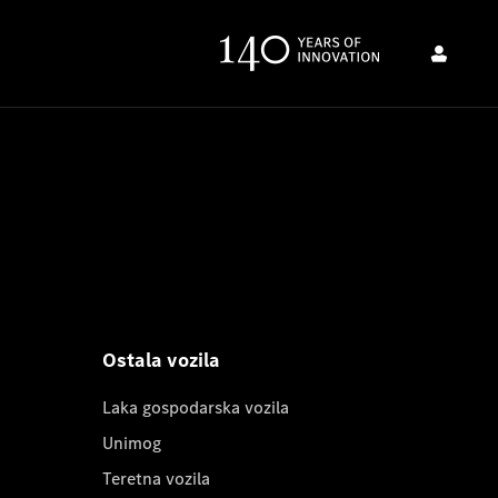
Ostala vozila
Laka gospodarska vozila
Unimog
Teretna vozila