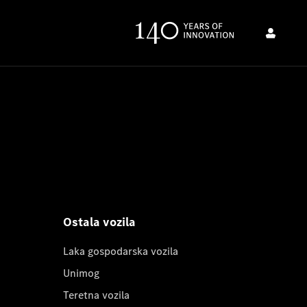
Ostala vozila
Laka gospodarska vozila
Unimog
Teretna vozila