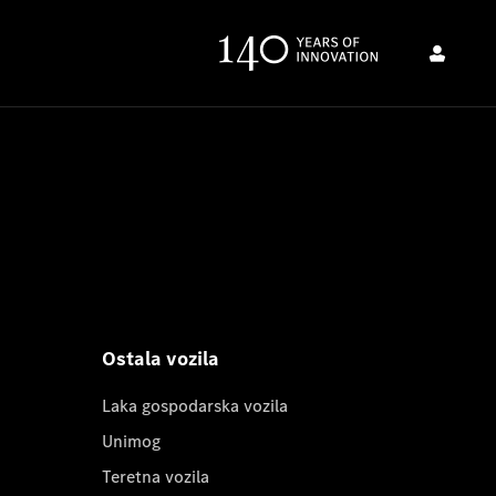
Ostala vozila
Laka gospodarska vozila
Unimog
Teretna vozila