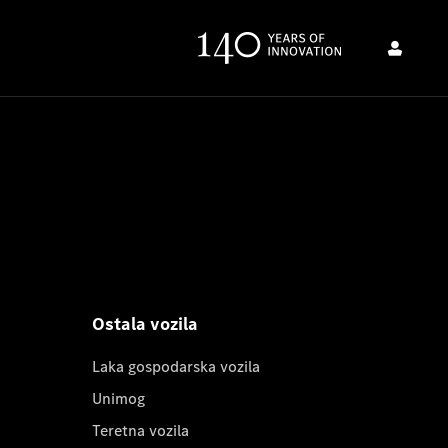
Ostala vozila
Laka gospodarska vozila
Unimog
Teretna vozila