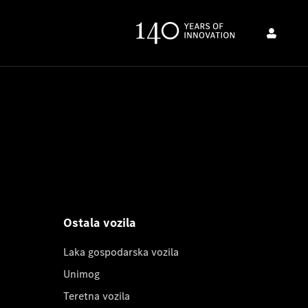
Ostala vozila
Laka gospodarska vozila
Unimog
Teretna vozila