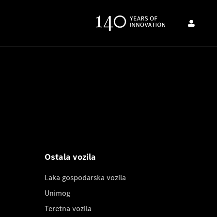
Ostala vozila
Laka gospodarska vozila
Unimog
Teretna vozila