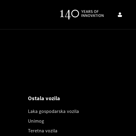
Ostala vozila
Laka gospodarska vozila
Unimog
Teretna vozila