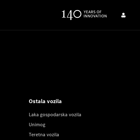
Ostala vozila
Laka gospodarska vozila
Unimog
Teretna vozila