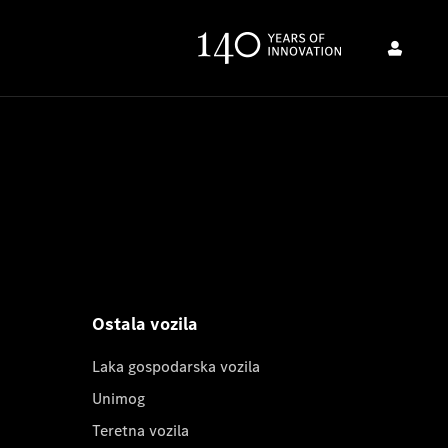
Ostala vozila
Laka gospodarska vozila
Unimog
Teretna vozila