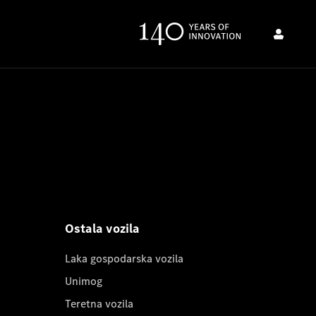
Ostala vozila
Laka gospodarska vozila
Unimog
Teretna vozila