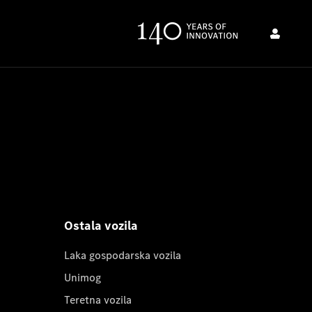
Ostala vozila
Laka gospodarska vozila
Unimog
Teretna vozila