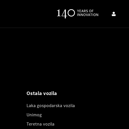
Ostala vozila
Laka gospodarska vozila
Unimog
Teretna vozila