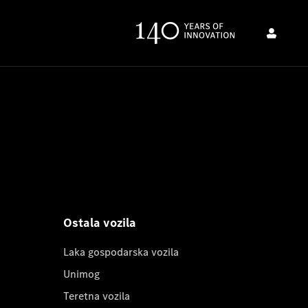
Ostala vozila
Laka gospodarska vozila
Unimog
Teretna vozila