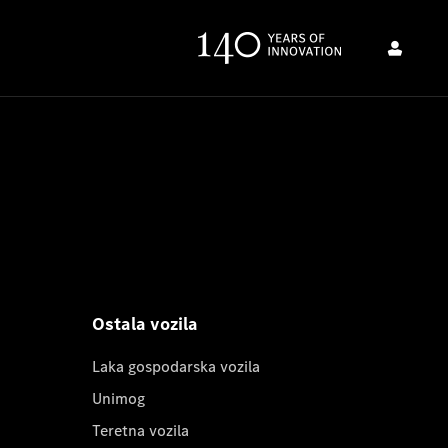
Ostala vozila
Laka gospodarska vozila
Unimog
Teretna vozila