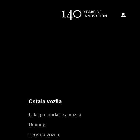
Ostala vozila
Laka gospodarska vozila
Unimog
Teretna vozila