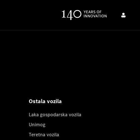
Ostala vozila
Laka gospodarska vozila
Unimog
Teretna vozila