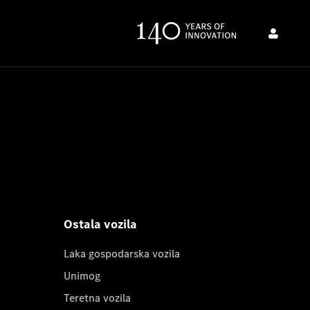
Ostala vozila
Laka gospodarska vozila
Unimog
Teretna vozila