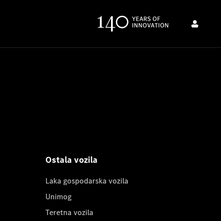
Ostala vozila
Laka gospodarska vozila
Unimog
Teretna vozila