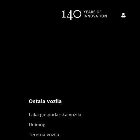
Ostala vozila
Laka gospodarska vozila
Unimog
Teretna vozila