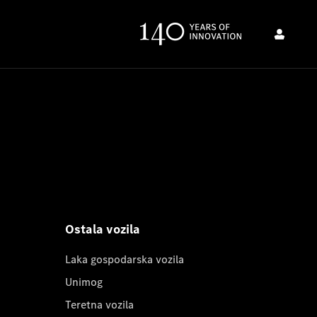
Ostala vozila
Laka gospodarska vozila
Unimog
Teretna vozila