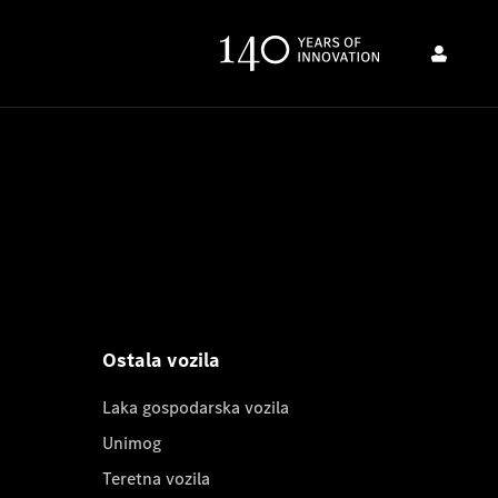
Ostala vozila
Laka gospodarska vozila
Unimog
Teretna vozila