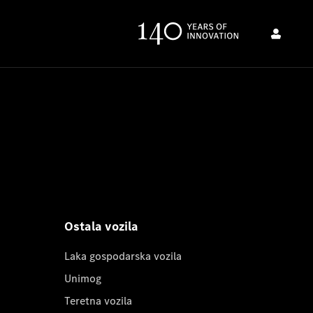
Ostala vozila
Laka gospodarska vozila
Unimog
Teretna vozila