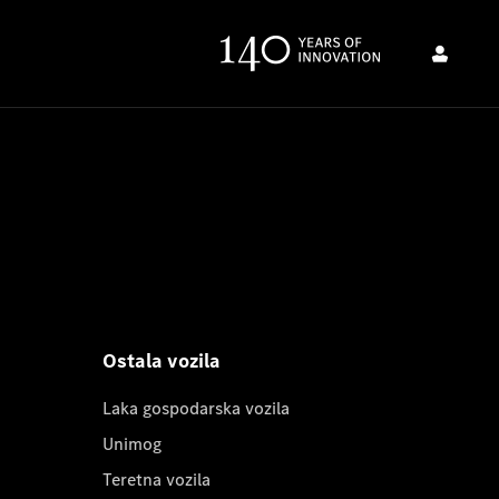
Ostala vozila
Laka gospodarska vozila
Unimog
Teretna vozila