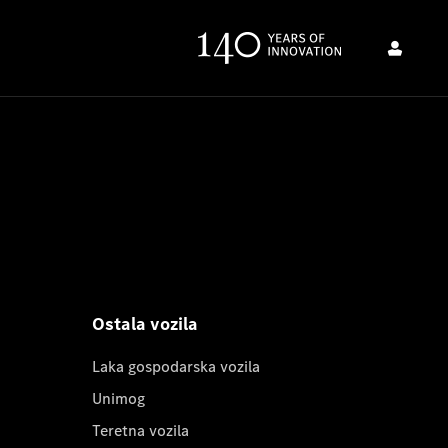
Ostala vozila
Laka gospodarska vozila
Unimog
Teretna vozila