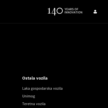
Ostala vozila
Laka gospodarska vozila
Unimog
Teretna vozila