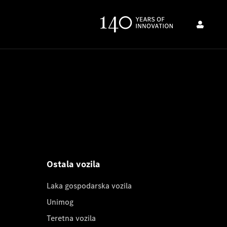
Ostala vozila
Laka gospodarska vozila
Unimog
Teretna vozila