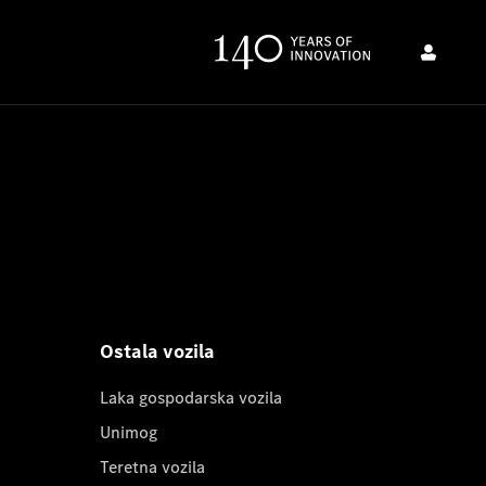
Ostala vozila
Laka gospodarska vozila
Unimog
Teretna vozila