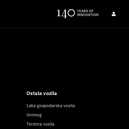
Ostala vozila
Laka gospodarska vozila
Unimog
Teretna vozila